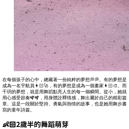
在每個孩子的心中，總藏著一份純粹的夢想💭💭。有的夢想是
成為一名宇航員👩🏻‍🚀，有的夢想是成為一個畫家👩🏻‍🎨。而
千玥的夢想，就是用舞蹈點亮人生的每一個瞬間。從小，她就
用心感受節奏🪇🪇，用身體詮釋情感，舞出屬於自己的精彩篇
章。這是一段關於堅持、勇氣與熱情的故事，也是她用舞步書
寫的童年詩篇。
👶🏻2歲半的舞蹈萌芽