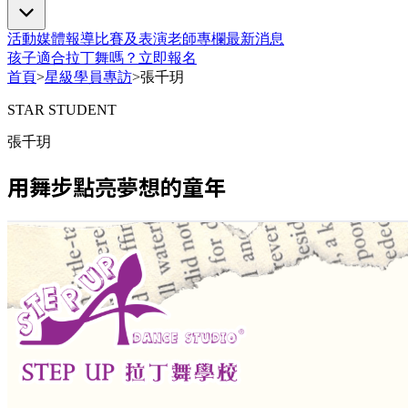
活動
媒體報導
比賽及表演
老師專欄
最新消息
孩子適合拉丁舞嗎？
立即報名
首頁
>
星級學員專訪
>
張千玥
STAR STUDENT
張千玥
用舞步點亮夢想的童年