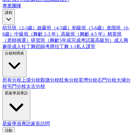
專業團隊
課程
幼兒班（2-3歲）
啟蒙班（4-5歲）
初級班（5-6歲）
進階班（6-
8歲）
中級班（舞齡 2-3 年）
高級班（舞齡 4-5 年）
精英班
（老師挑選）
研習班（舞齡5年或完成考試最高級別）
成人興
趣班
成人拉丁舞蹈師考牌
拉丁舞 1-1私人課堂
分校時間表
所有分校
上環分校
觀塘分校
旺角分校
荃灣分校
石門分校
大埔分
校
屯門分校
太古分校
星級學員專訪
星級學員專訪
家長訪問
活動