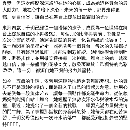
異獎，但這次經歷深深烙印在她的心底，成為她追逐舞台的最
大動力❗。她在心中暗下決心：未來的每一步，都要走得更
穩、更自信😎，讓自己在舞台上綻放出最耀眼的光✨。
來到四歲，千玥已經從一個懵懂的孩子，成長為一位懂得在舞
台上綻放自信的小舞者💃🏻。每個月的比賽與表演，都像是一
次次心靈的洗禮。她穿著鮮豔的舞衣，化著精緻的妝容💄💄，
像一顆閃亮的星星🌠🌠，照亮著每一個舞台。每次的失誤都提
醒她，只有經歷過風雨，才能見到彩虹🌈。她開始學會控制呼
吸，調整步伐，並用微笑迎接每一次挑戰。舞台上的她，越來
越自信，像一朵盛開的花朵🌷女，散發著屬於自己獨特的光彩
😍😍。這一切，都源自她不懈的努力與堅持。
如今，五歲的千玥，依舊用滿腔熱忱追逐著舞蹈夢想。她的舞
步不再是單純的模仿，而是融入了自己的情感與創意。她用心
去感受每一段旋律🎶🎶，讓每一個動作都充滿生命力。從依賴
媽媽到能獨自站上舞台，她經歷了無數次汗水💦與淚水🥲的洗
禮。最近，她提出了一個全新的挑戰——學習充滿力量與激情
的鬥牛舞。為了掌握那挺拔的身姿與氣勢，她每天都在刻苦練
習，千玥父母從她每一次汗水滴落中，都感受到她對夢想的堅
持👍🏻👍🏻。