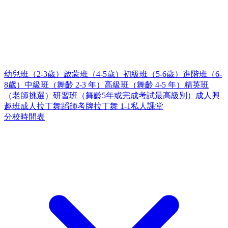
幼兒班（2-3歲）
啟蒙班（4-5歲）
初級班（5-6歲）
進階班（6-
8歲）
中級班（舞齡 2-3 年）
高級班（舞齡 4-5 年）
精英班
（老師挑選）
研習班（舞齡5年或完成考試最高級別）
成人興
趣班
成人拉丁舞蹈師考牌
拉丁舞 1-1私人課堂
分校時間表