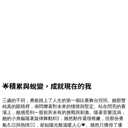
🌟積累與蛻變，成就現在的我
三歲的千玥，勇敢踏上了人生的第一個比賽舞台🆚🆚。她那雙
純真的眼睛裡，🤩閃爍著對未來的憧憬與堅定。站在閃亮的賽
場上，她感受到一股前所未有的挑戰與刺激。隨著音樂流淌，
她的小身軀隨著旋律舞動💃🏻，雖然動作還很稚嫩，但那份勇
氣💪🏻與熱情❤️‍🔥，卻如陽光般溫暖人心💗。雖然只獲得了優