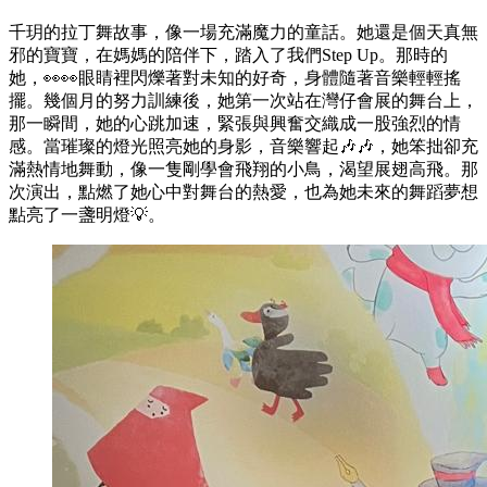
千玥的拉丁舞故事，像一場充滿魔力的童話。她還是個天真無
邪的寶寶，在媽媽的陪伴下，踏入了我們Step Up。那時的
她，👀👀眼睛裡閃爍著對未知的好奇，身體隨著音樂輕輕搖
擺。幾個月的努力訓練後，她第一次站在灣仔會展的舞台上，
那一瞬間，她的心跳加速，緊張與興奮交織成一股強烈的情
感。當璀璨的燈光照亮她的身影，音樂響起🎶🎶，她笨拙卻充
滿熱情地舞動，像一隻剛學會飛翔的小鳥，渴望展翅高飛。那
次演出，點燃了她心中對舞台的熱愛，也為她未來的舞蹈夢想
點亮了一盞明燈💡。