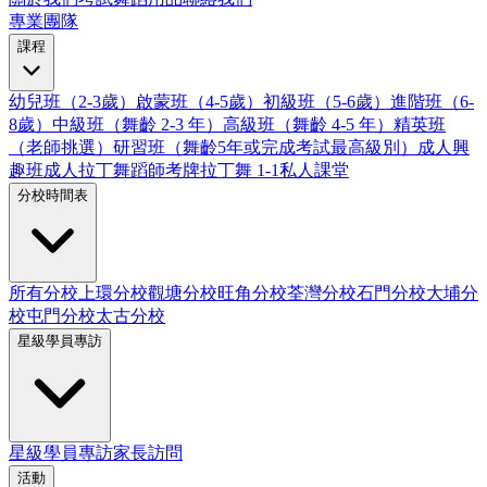
專業團隊
課程
幼兒班（2-3歲）
啟蒙班（4-5歲）
初級班（5-6歲）
進階班（6-
8歲）
中級班（舞齡 2-3 年）
高級班（舞齡 4-5 年）
精英班
（老師挑選）
研習班（舞齡5年或完成考試最高級別）
成人興
趣班
成人拉丁舞蹈師考牌
拉丁舞 1-1私人課堂
分校時間表
所有分校
上環分校
觀塘分校
旺角分校
荃灣分校
石門分校
大埔分
校
屯門分校
太古分校
星級學員專訪
星級學員專訪
家長訪問
活動