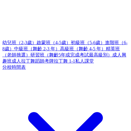
幼兒班（2-3歲）
啟蒙班（4-5歲）
初級班（5-6歲）
進階班（6-
8歲）
中級班（舞齡 2-3 年）
高級班（舞齡 4-5 年）
精英班
（老師挑選）
研習班（舞齡5年或完成考試最高級別）
成人興
趣班
成人拉丁舞蹈師考牌
拉丁舞 1-1私人課堂
分校時間表