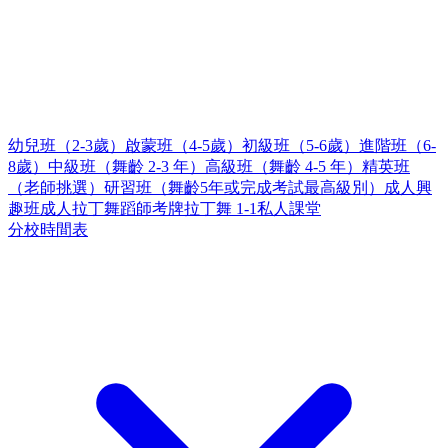
幼兒班（2-3歲）
啟蒙班（4-5歲）
初級班（5-6歲）
進階班（6-
8歲）
中級班（舞齡 2-3 年）
高級班（舞齡 4-5 年）
精英班
（老師挑選）
研習班（舞齡5年或完成考試最高級別）
成人興
趣班
成人拉丁舞蹈師考牌
拉丁舞 1-1私人課堂
分校時間表