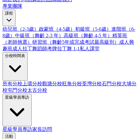
專業團隊
課程
幼兒班（2-3歲）
啟蒙班（4-5歲）
初級班（5-6歲）
進階班（6-
8歲）
中級班（舞齡 2-3 年）
高級班（舞齡 4-5 年）
精英班
（老師挑選）
研習班（舞齡5年或完成考試最高級別）
成人興
趣班
成人拉丁舞蹈師考牌
拉丁舞 1-1私人課堂
分校時間表
所有分校
上環分校
觀塘分校
旺角分校
荃灣分校
石門分校
大埔分
校
屯門分校
太古分校
星級學員專訪
星級學員專訪
家長訪問
活動