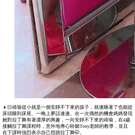
👧🏻靖瑜從小就是一個安靜不下來的孩子，就連睡著了也能從
床頭睡到床尾、一晚上夢話連連。在一次偶然的機會媽媽發現
她對拉丁舞有著濃厚的興趣，一向安靜不下來的靖瑜，在4歲
接觸拉丁舞課程時，意外地專心聆聽Tony老師的教導，並且
在下課時強烈表示自己想跳拉丁舞🤭。