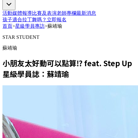
活動
媒體報導
比賽及表演
老師專欄
最新消息
孩子適合拉丁舞嗎？
立即報名
首頁
>
星級學員專訪
>
蘇靖瑜
STAR STUDENT
蘇靖瑜
小朋友太好動可以點算⁉️ feat. Step Up
星級學員誌：蘇靖瑜