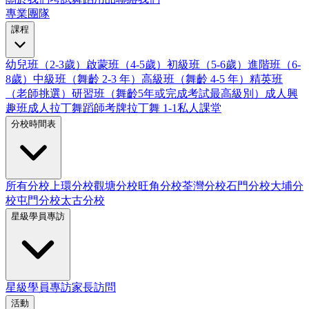
專業團隊
課程
幼兒班（2-3歲）
啟蒙班（4-5歲）
初級班（5-6歲）
進階班（6-
8歲）
中級班（舞齡 2-3 年）
高級班（舞齡 4-5 年）
精英班
（老師挑選）
研習班（舞齡5年或完成考試最高級別）
成人興
趣班
成人拉丁舞蹈師考牌
拉丁舞 1-1私人課堂
分校時間表
所有分校
上環分校
觀塘分校
旺角分校
荃灣分校
石門分校
大埔分
校
屯門分校
太古分校
星級學員專訪
星級學員專訪
家長訪問
活動