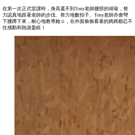
在第一次正式堂課時，身高還不到Tony老師腰部的靖瑜，努
力認真地跟著老師的步伐、努力地數拍子、Tony老師亦會彎
下腰蹲下來，耐心地教導她☺️，在外面偷偷看著的媽媽都忍不
住感動和熱淚盈眶！