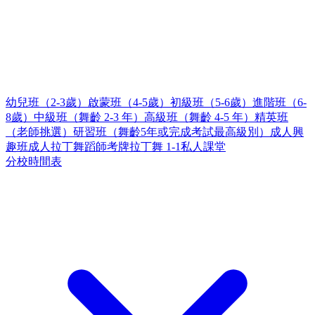
幼兒班（2-3歲）
啟蒙班（4-5歲）
初級班（5-6歲）
進階班（6-
8歲）
中級班（舞齡 2-3 年）
高級班（舞齡 4-5 年）
精英班
（老師挑選）
研習班（舞齡5年或完成考試最高級別）
成人興
趣班
成人拉丁舞蹈師考牌
拉丁舞 1-1私人課堂
分校時間表