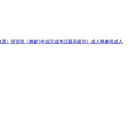
挑選）
研習班（舞齡5年或完成考試最高級別）
成人興趣班
成人