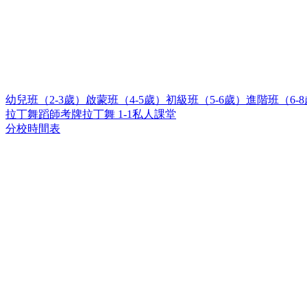
幼兒班（2-3歲）
啟蒙班（4-5歲）
初級班（5-6歲）
進階班（6-
拉丁舞蹈師考牌
拉丁舞 1-1私人課堂
分校時間表