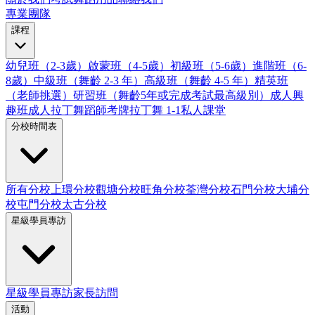
專業團隊
課程
幼兒班（2-3歲）
啟蒙班（4-5歲）
初級班（5-6歲）
進階班（6-
8歲）
中級班（舞齡 2-3 年）
高級班（舞齡 4-5 年）
精英班
（老師挑選）
研習班（舞齡5年或完成考試最高級別）
成人興
趣班
成人拉丁舞蹈師考牌
拉丁舞 1-1私人課堂
分校時間表
所有分校
上環分校
觀塘分校
旺角分校
荃灣分校
石門分校
大埔分
校
屯門分校
太古分校
星級學員專訪
星級學員專訪
家長訪問
活動