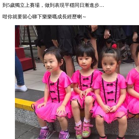
到5歲獨立上賽場，做到表現平穩同日漸進步…
咁你就要留心睇下樂樂嘅成長經歷喇～