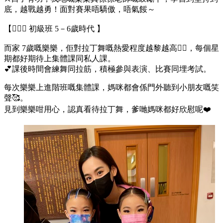
底，越戰越勇！面對賽果唔驕傲，唔氣餒～
【👯🏻‍♂️ 初級班 5－6歲時代 】
而家 7歲嘅樂樂，佢對拉丁舞嘅熱愛程度越黎越高❤️‍🔥，每個星
期都好期待上集體課同私人課。
💕課後時間會練舞同拉筋，積極參與表演、比賽同埋考試。
每次樂樂上進階班嘅集體課，媽咪都會係門外聽到小朋友嘅笑
聲🥰。
見到樂樂咁用心，認真看待拉丁舞，爹哋媽咪都好欣慰呢❤️