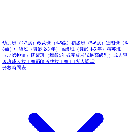
幼兒班（2-3歲）
啟蒙班（4-5歲）
初級班（5-6歲）
進階班（6-
8歲）
中級班（舞齡 2-3 年）
高級班（舞齡 4-5 年）
精英班
（老師挑選）
研習班（舞齡5年或完成考試最高級別）
成人興
趣班
成人拉丁舞蹈師考牌
拉丁舞 1-1私人課堂
分校時間表