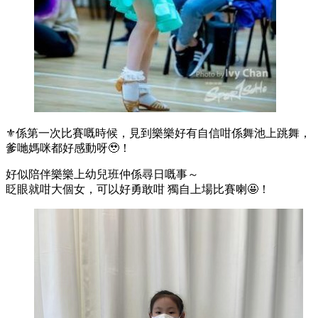
⚜️係第一次比賽嘅時候，見到樂樂好有自信咁係舞池上跳舞，
爹哋媽咪都好感動呀🥹！
好似陪伴樂樂上幼兒班仲係尋日嘅事～
眨眼就咁大個女，可以好勇敢咁 獨自上場比賽喇🤩！