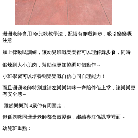
珊珊老師會用 🎼兒歌教學法，配搭有趣嘅舞步，吸引樂樂嘅
注意
加上律動嘅訓練，讓幼兒班嘅樂樂都可以理解舞步🩰，同時
鍛煉到大小肌肉，幫助佢更加協調每個動作～
小班學習可以培養到樂樂嘅自信心同自理能力！
而且珊珊老師特別邀請左樂樂媽咪一齊陪伴佢上堂，讓樂樂更
有安全感～
雖然樂樂到 4歲仲有周圍走，
但係媽咪同珊珊老師都會鼓勵佢，繼續專注係課堂裡面～
幼兒班重點：