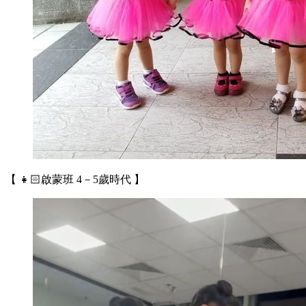
【 👧🏻啟蒙班 4－5歲時代 】