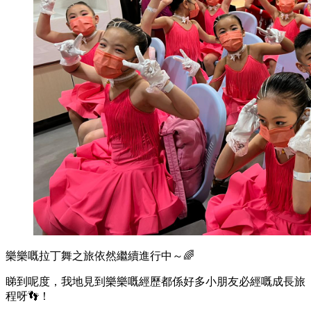
樂樂嘅拉丁舞之旅依然繼續進行中～🌈
睇到呢度，我地見到樂樂嘅經歷都係好多小朋友必經嘅成長旅
程呀👣！