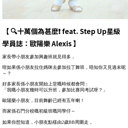
【 🔍十萬個為甚麼❗️ feat. Step Up星級
學員誌：歐陽樂 Alexis 】
家長帶小朋友參加興趣班就見得多，
咁如果係小朋友拉住媽咪去參加拉丁舞班，唔知你又見過未呢
～？
好多家長係小朋友開始上堂嘅時候都會問：
「我嘅小朋友幾時可以升班，參加比賽同考試呀？」
歐陽樂小朋友，目前舞齡已經有五年喇！
而家係石門分校嘅初級班嘅同學仔～
如果你想知道，小朋友點樣由2歲BB周圍走，