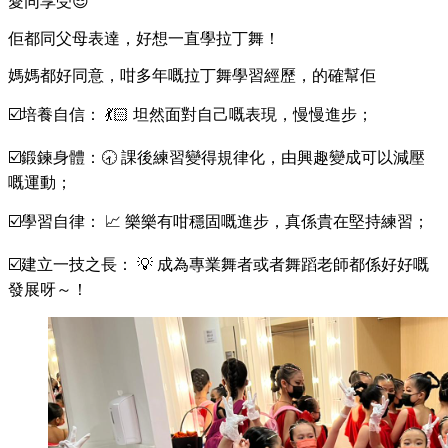
愛同享受😎
佢都同父母表達，好想一直學拉丁舞！
媽媽都好同意，咁多年嘅拉丁舞學習經歷，的確幫佢
☑️培養自信： 💃🏻 坦然面對自己嘅表現，慢慢進步；
☑️鍛鍊身體：🕣 課後練習變得規律化，由興趣變成可以減壓
嘅運動；
☑️學習自律： 📈 樂樂有咁穩固嘅進步，真係貴在堅持練習；
☑️建立一技之長： 💡 成為專業舞者或者舞蹈老師都係好好嘅
發展呀～！