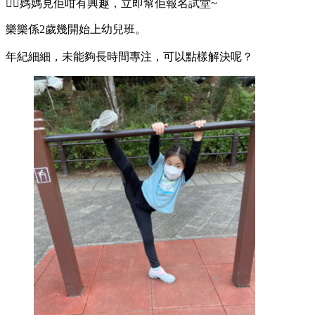
✍🏻媽媽見佢咁有興趣，立即幫佢報名試堂~
樂樂係2歲幾開始上幼兒班。
年紀細細，未能夠長時間專注，可以點樣解決呢？