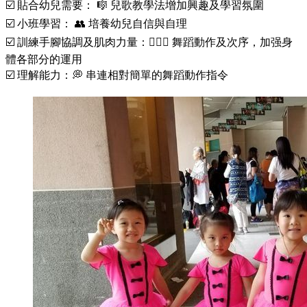
☑️ 貼合幼兒需要： 🎼 兒歌教學法增加興趣及學習氛圍
☑️ 小班學習： 👥 培養幼兒自信與自理
☑️ 訓練手腳協調及肌肉力量：🙆🏻‍♀️ 舞蹈動作及次序，加强身
體各部分的運用
☑️ 理解能力：💭 串連相對簡單的舞蹈動作指令