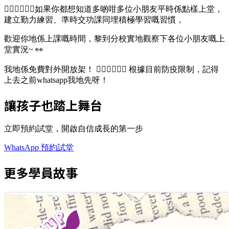
🙋🏻‍♂️🙋🏻‍♀️如果你都想知道多啲咁多位小朋友平時係點樣上堂，
建立勤力練習、準時交功課同埋積極學習嘅習慣，
歡迎你地係上課嘅時間，黎到分校實地觀察下各位小朋友嘅上
堂實況~ 👀
我地係免費對外開放架！ 🙆🏻‍♀️🙆🏻‍♂️ 根據目前防疫限制，記得
上去之前whatsapp我地先呀！
讓孩子也踏上舞台
立即預約試堂，開啟自信成長的第一步
WhatsApp 預約試堂
更多學員故事