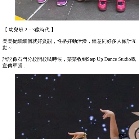
【 幼兒班 2－3歲時代 】
樂樂從細細個就好貪靚，性格好動活潑，鍾意同好多人傾計互
動～
話説係石門分校開校嘅時候，樂樂收到Step Up Dance Studio嘅
宣傳單張，