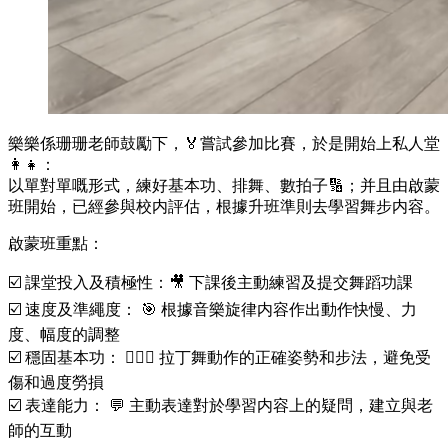
樂樂係珊珊老師鼓勵下，🏅嘗試參加比賽，於是開始上私人堂
👩‍👧：
以單對單嘅形式，練好基本功、排舞、數拍子🔢；并且由啟蒙
班開始，已經參與校内評估，根據升班準則去學習舞步内容。
啟蒙班重點：
☑️ 課堂投入及積極性：🎥 下課後主動練習及提交舞蹈功課
☑️ 速度及準繩度： 🎯 根據音樂旋律内容作出動作快慢、力
度、幅度的調整
☑️ 穩固基本功： 🤸🏻‍♀️ 拉丁舞動作的正確姿勢和步法，避免受
傷和過度勞損
☑️ 表達能力： 💬 主動表達對於學習内容上的疑問，建立與老
師的互動