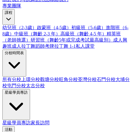
專業團隊
課程
幼兒班（2-3歲）
啟蒙班（4-5歲）
初級班（5-6歲）
進階班（6-
8歲）
中級班（舞齡 2-3 年）
高級班（舞齡 4-5 年）
精英班
（老師挑選）
研習班（舞齡5年或完成考試最高級別）
成人興
趣班
成人拉丁舞蹈師考牌
拉丁舞 1-1私人課堂
分校時間表
所有分校
上環分校
觀塘分校
旺角分校
荃灣分校
石門分校
大埔分
校
屯門分校
太古分校
星級學員專訪
星級學員專訪
家長訪問
活動