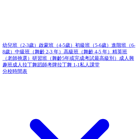
幼兒班（2-3歲）
啟蒙班（4-5歲）
初級班（5-6歲）
進階班（6-
8歲）
中級班（舞齡 2-3 年）
高級班（舞齡 4-5 年）
精英班
（老師挑選）
研習班（舞齡5年或完成考試最高級別）
成人興
趣班
成人拉丁舞蹈師考牌
拉丁舞 1-1私人課堂
分校時間表