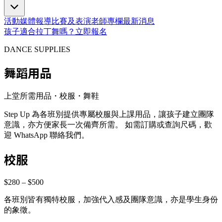
活動
媒體報導
比賽及表演
老師專欄
最新消息
孩子適合拉丁舞嗎？
立即報名
DANCE SUPPLIES
舞蹈用品
上堂所需用品・校服・舞鞋
Step Up 為各班別提供專屬校服與上課用品，讓孩子建立團隊
意識，亦方便家長一次備齊所需。 如需訂購或查詢尺碼，歡
迎 WhatsApp 聯絡我們。
校服
$280 – $500
各班別皆有獨特校服，加強代入感及團隊意識，亦是學生身份
的象徵。