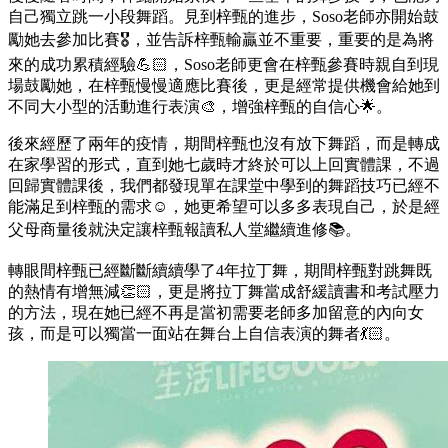
自己獨立跳一小段舞蹈。見到梓甄的進步，Soso老師亦開始鼓
勵她去參加比賽🎖️，並告訴梓甄輸贏並不重要，重要的是為將
來的成功累積經驗💪🏻，Soso老師更會在梓甄參賽時親自到現
場鼓勵她，在梓甄慢慢適應比賽後，更是經常提供機會給她到
不同大小型的活動進行表演🎨，增強梓甄的自信心🌟。
後來經歷了兩年的疫情，期間梓甄也沒有放下舞蹈，而是轉成
在家學習的形式，直到她七歲時才終於可以上回實體課，不過
回歸實體課後，我們都發現單在課堂中學到的舞蹈技巧已經不
能滿足到梓甄的需求☺️，她更希望可以多多表現自己，於是經
父母商量後就決定讓梓甄報讀私人堂繼續進修📚。
轉眼間梓甄已經斷斷續續學了4年拉丁舞，期間梓甄對跳舞既
的熱情有增無減👏🏻，更是將拉丁舞當成舒緩讀書和考試壓力
的方法，現在她已經不再是當初需要老師多加留意的內向女
孩，而是可以獨當一面站在舞台上自信表演的舞者💃🏻。