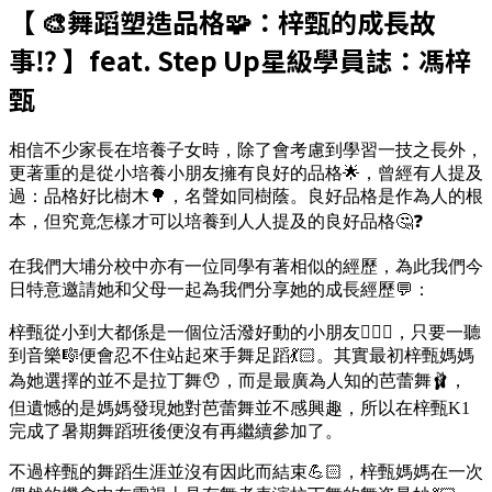
【 🎨舞蹈塑造品格🧩：梓甄的成長故
事⁉️ 】feat. Step Up星級學員誌：馮梓
甄
相信不少家長在培養子女時，除了會考慮到學習一技之長外，
更著重的是從小培養小朋友擁有良好的品格🌟，曾經有人提及
過：品格好比樹木🌳，名聲如同樹蔭。良好品格是作為人的根
本，但究竟怎樣才可以培養到人人提及的良好品格🤔❓
在我們大埔分校中亦有一位同學有著相似的經歷，為此我們今
日特意邀請她和父母一起為我們分享她的成長經歷💬：
梓甄從小到大都係是一個位活潑好動的小朋友🙆🏻‍♀️，只要一聽
到音樂🎼便會忍不住站起來手舞足蹈💃🏻。其實最初梓甄媽媽
為她選擇的並不是拉丁舞😯，而是最廣為人知的芭蕾舞🩰，
但遺憾的是媽媽發現她對芭蕾舞並不感興趣，所以在梓甄K1
完成了暑期舞蹈班後便沒有再繼續參加了。
不過梓甄的舞蹈生涯並沒有因此而結束💪🏻，梓甄媽媽在一次