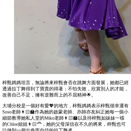
梓甄媽媽坦言，無論將來梓甄會否在跳舞方面發展，她都已經
透過拉丁舞得到了寶貴的得著：不怕失敗，欣賞別人的才能，
改善自己不足，擁有逆難而上的不屈精神🌟。
大埔分校是一個好有愛💖的地方，梓甄媽媽表示梓甄很幸運有
Soso老師👩🏻‍🏫作為她的啟蒙老師、亦師亦友糾正她每一個小
細節教導她私人堂的Miko老師👩🏻‍🏫以及待梓甄如妹妹一樣
的Chloe姐姐👩🏻‍🦰，她的父母深信在不久的將來，梓甄也可
以做到一個出色而自信的拉丁舞者。