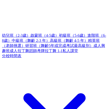
幼兒班（2-3歲）
啟蒙班（4-5歲）
初級班（5-6歲）
進階班（6-
8歲）
中級班（舞齡 2-3 年）
高級班（舞齡 4-5 年）
精英班
（老師挑選）
研習班（舞齡5年或完成考試最高級別）
成人興
趣班
成人拉丁舞蹈師考牌
拉丁舞 1-1私人課堂
分校時間表