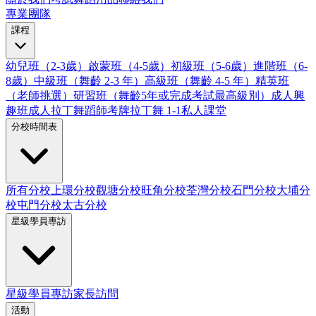
專業團隊
課程
幼兒班（2-3歲）
啟蒙班（4-5歲）
初級班（5-6歲）
進階班（6-
8歲）
中級班（舞齡 2-3 年）
高級班（舞齡 4-5 年）
精英班
（老師挑選）
研習班（舞齡5年或完成考試最高級別）
成人興
趣班
成人拉丁舞蹈師考牌
拉丁舞 1-1私人課堂
分校時間表
所有分校
上環分校
觀塘分校
旺角分校
荃灣分校
石門分校
大埔分
校
屯門分校
太古分校
星級學員專訪
星級學員專訪
家長訪問
活動