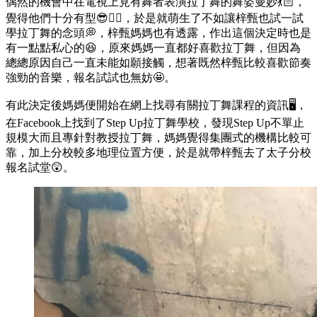
偶然的機會中在電視上見有舞者表演拉丁舞的舞姿曼妙💃🏻，
覺得他們十分有型😎👍🏻，於是就萌生了不如讓梓甄也試一試
學拉丁舞的念頭💭，梓甄媽媽也有透露，作出這個決定時也是
有一點點私心的😆，原來媽媽一直都好喜歡拉丁舞，但因為
總總原因自己一直未能如願接觸，想著既然梓甄比較喜歡節奏
強勁的音樂，報名試試也無妨🤩。
有此決定後媽媽便開始在網上找尋有關拉丁舞課程的資訊🖥️，
在Facebook上找到了Step Up拉丁舞學校，發現Step Up不單止
規模大而且專針對教授拉丁舞，媽媽覺得集團式的機構比較可
靠，加上分校較多地理位置方便，於是就帶梓甄去了太子分校
報名試堂😲。