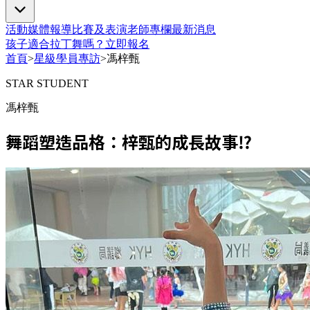
活動
媒體報導
比賽及表演
老師專欄
最新消息
孩子適合拉丁舞嗎？
立即報名
首頁
>
星級學員專訪
>
馮梓甄
STAR STUDENT
馮梓甄
舞蹈塑造品格：梓甄的成長故事⁉️