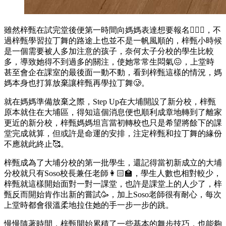
雖然梓甄在試完堂後便第一時間向媽媽表達想要報名🙋🏻‍♀️，不
過梓甄學習拉丁舞的路途上也並不是一帆風順的，梓甄小時候
是一個需要被人多加注意的孩子，奈何太子分校的學生比較
多，導致她得不到過多的關注，使她常常生悶氣😖，上堂時
甚至會企在課室的最後面一動不動，看到梓甄這樣的情況，媽
媽本身也打算放棄讓梓甄再學拉丁舞🥲。
就在媽媽準備放棄之際，Step Up在大埔開設了新分校，梓甄
原本就住在大埔區，得知這個消息便也順利成章地轉到了離家
更近的新分校，梓甄媽媽坦言當初轉校也只是希望將餘下的課
堂完成就算，但或許是命運的安排，注定梓甄和拉丁舞的緣份
不應就此終止🥰。
梓甄成為了大埔分校的第一批學生，還記得當初新成立的大埔
分校就只有Soso校長兼任老師👩🏻‍🏫，學生人數也相對較少，
梓甄就這樣開始面對一對一課堂，也許是課堂上的人少了，梓
甄反而開始肯作出新的嘗試🥳，加上Soso老師很有耐心，每次
上堂時都會很溫柔地拉住她的手一步一步的跳。
慢慢隨著時間，梓甄開始累積了一些基本的舞步技巧，也能夠