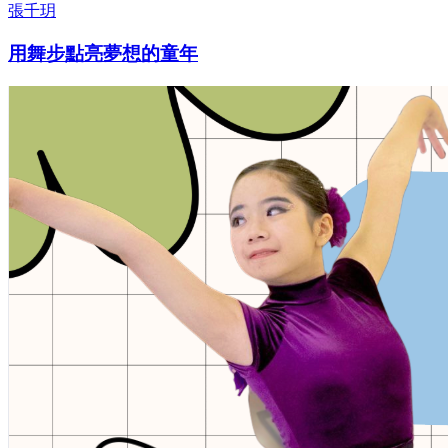
張千玥
用舞步點亮夢想的童年