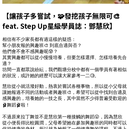
【讓孩子多嘗試，🧩發挖孩子無限可🎨
feat. Step Up星級學員誌：鄧慧欣】
相信有不少家長都有過這樣的疑惑：
幫小朋友報的興趣班🎨 到底合適與否？
他們會不會不感興趣呢😰？
其實興趣都可以從小慢慢培養，但要怎樣選擇、怎樣培養先合
適？
坊間一直都眾說紛紜，我們觀塘分校中都有一個學員有著相似
的狀況，或許她的經歷可以讓大家參考一二🧐。
慧欣從小就活潑好動，熱衷於嘗試各種事物，所以從小父母就
讓她報過不同的活動或者興趣班🎨，希望可以從中找到合適及
感興趣的，培養她的一技之長，其中當然不少得普遍受歡迎的
🩰舞蹈🩰啦！
不過原來拉丁舞並不是慧欣第一種接觸的舞蹈😮，因為慧欣
從小便長得比較圓潤，父母希望她在參加興趣班的同時都可以
保持健康的身材，所以就為她報了一個健康舞的課程。不過上