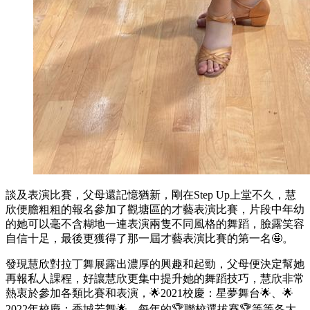
談及表演比賽，父母還記憶猶新，剛在Step Up上堂不久，慧
欣便膽粗粗的報名參加了觀塘區的才藝表演比賽，片段中年幼
的她可以毫不含糊地一連表演兩隻不同風格的舞蹈，臉露笑容
自信十足，最後更獲得了那一屆才藝表演比賽的第一名🤩。
發現慧欣對拉丁舞展露出濃厚的興趣和起勁，父母便決定幫她
再報私人課程，好讓慧欣更集中提升她的舞蹈技巧，慧欣非常
熱衷於參加各類比賽和表演，🌟2021校慶：星夢舞台🌟、🌟
2022年校慶：香城若舞🌟、每年的🏆聯校選拔賽🏆等等各大