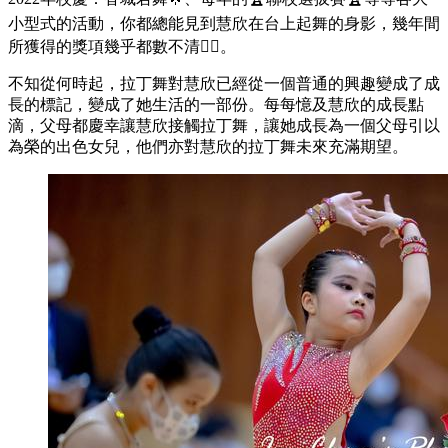
小型式的活動，你都總能見到慧欣在台上起舞的身影，幾年間
所獲得的獎項幾乎都數不清👍🏻。
不知從何時起，拉丁舞對慧欣已經從一個普通的興趣變成了成
長的標記，變成了她生活的一部份。每每憶及慧欣的成長點
滴，父母都慶幸讓慧欣接觸拉丁舞，讓她成長為一個父母引以
為榮的出色女兒，他們亦對慧欣的拉丁舞未來充滿期望。