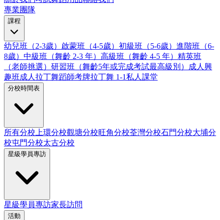
專業團隊
課程
幼兒班（2-3歲）
啟蒙班（4-5歲）
初級班（5-6歲）
進階班（6-
8歲）
中級班（舞齡 2-3 年）
高級班（舞齡 4-5 年）
精英班
（老師挑選）
研習班（舞齡5年或完成考試最高級別）
成人興
趣班
成人拉丁舞蹈師考牌
拉丁舞 1-1私人課堂
分校時間表
所有分校
上環分校
觀塘分校
旺角分校
荃灣分校
石門分校
大埔分
校
屯門分校
太古分校
星級學員專訪
星級學員專訪
家長訪問
活動