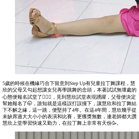
5歲的時候在機緣巧合下留意到Step Up有兒童拉丁舞課程，慧
欣的父母又勾起想讓女兒再學跳舞的念頭，本著試試無壞處的
心態便報名試堂了🙋🏻‍♀️，見到慧欣試堂表現踴躍，父母便決定
幫她報名了🤭，誰知就是這樣誤打誤撞下，讓慧欣和拉丁舞結
下不解之緣，這一跳，便堅持了4年。在這4年間，慧欣幾乎從
未缺席過大大小小的表演和比賽，更獲獎無數，連老師都大讚
慧欣上堂學習快速又勤力，在拉丁舞上非常有天份🥳。