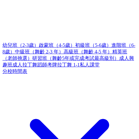
幼兒班（2-3歲）
啟蒙班（4-5歲）
初級班（5-6歲）
進階班（6-
8歲）
中級班（舞齡 2-3 年）
高級班（舞齡 4-5 年）
精英班
（老師挑選）
研習班（舞齡5年或完成考試最高級別）
成人興
趣班
成人拉丁舞蹈師考牌
拉丁舞 1-1私人課堂
分校時間表