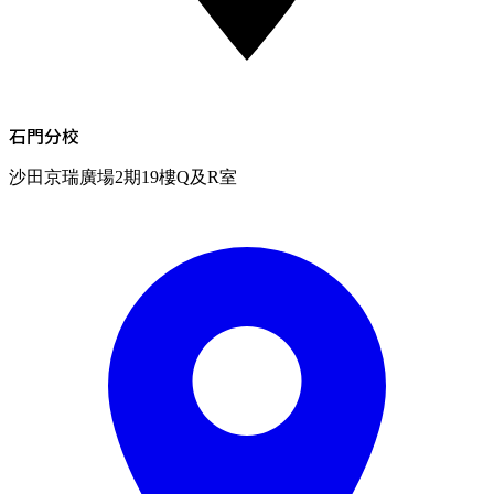
石門
分校
沙田京瑞廣場2期19樓Q及R室