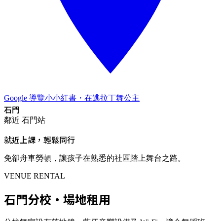
Google 導覽
小
小紅書
・在逃拉丁舞公主
石門
鄰近
石門站
就近上課，輕鬆同行
免卻舟車勞頓，讓孩子在熟悉的社區踏上舞台之路。
VENUE RENTAL
石門
分校・場地租用