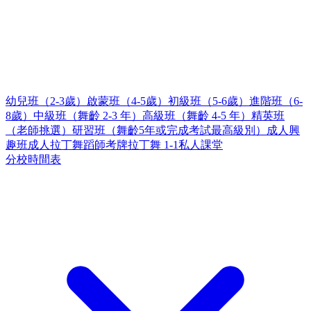
幼兒班（2-3歲）
啟蒙班（4-5歲）
初級班（5-6歲）
進階班（6-
8歲）
中級班（舞齡 2-3 年）
高級班（舞齡 4-5 年）
精英班
（老師挑選）
研習班（舞齡5年或完成考試最高級別）
成人興
趣班
成人拉丁舞蹈師考牌
拉丁舞 1-1私人課堂
分校時間表