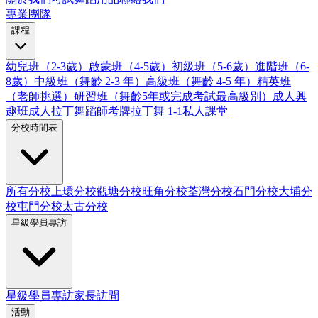
專業團隊
課程
幼兒班（2-3歲）
啟蒙班（4-5歲）
初級班（5-6歲）
進階班（6-
8歲）
中級班（舞齡 2-3 年）
高級班（舞齡 4-5 年）
精英班
（老師挑選）
研習班（舞齡5年或完成考試最高級別）
成人興
趣班
成人拉丁舞蹈師考牌
拉丁舞 1-1私人課堂
分校時間表
所有分校
上環分校
觀塘分校
旺角分校
荃灣分校
石門分校
大埔分
校
屯門分校
太古分校
星級學員專訪
星級學員專訪
家長訪問
活動