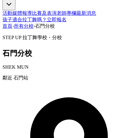
活動
媒體報導
比賽及表演
老師專欄
最新消息
孩子適合拉丁舞嗎？
立即報名
首頁
›
所有分校
›
石門分校
STEP UP 拉丁舞學校・分校
石門
分校
SHEK MUN
鄰近
石門站