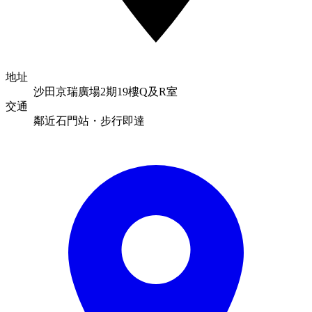
地址
沙田京瑞廣場2期19樓Q及R室
交通
鄰近
石門站
・步行即達