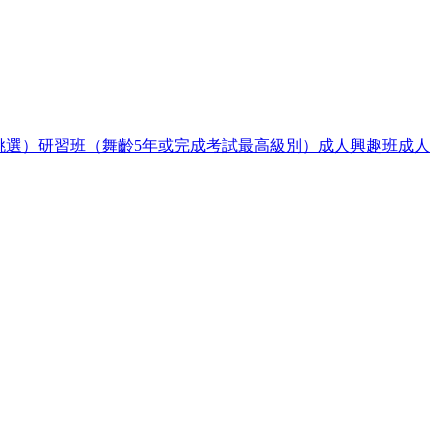
挑選）
研習班（舞齡5年或完成考試最高級別）
成人興趣班
成人