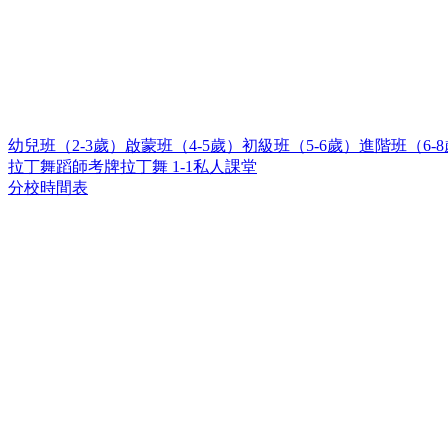
幼兒班（2-3歲）
啟蒙班（4-5歲）
初級班（5-6歲）
進階班（6-
拉丁舞蹈師考牌
拉丁舞 1-1私人課堂
分校時間表