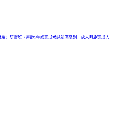
挑選）
研習班（舞齡5年或完成考試最高級別）
成人興趣班
成人