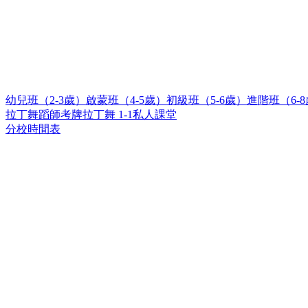
幼兒班（2-3歲）
啟蒙班（4-5歲）
初級班（5-6歲）
進階班（6-
拉丁舞蹈師考牌
拉丁舞 1-1私人課堂
分校時間表