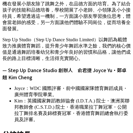
機在發展小朋友除了跳舞之外，在品德方面的培育。為了結合
孩子的技能和品德培養，學校開展了小老師、小領隊及小小接
待員，希望透過這一機制，一方面讓小朋友學習換位思考，體
會當老師的感受，另一方面讓他們體驗不同崗位，從而培養全
面發展。
Step Up Studio（Step Up Dance Studio Limited）以舞蹈為載體
致力推廣體育舞蹈，提升青少年舞蹈水準之餘，我們的核心價
值是通過舞蹈培養幼兒和青少年良好的習慣和品格，讓他們成
長的路上目標清晰，生活得充實開心。
—
Step Up Dance Studio 創辦人 俞君捷 Joyce Yu・鄭卓
翹 Kim Cheng
Joyce
：
WDC 國際評審・前中國國家隊體育舞蹈成員・
廣州體育學院畢業。
Kim
：
英國國家舞蹈教師協會 (I.D.T.A.) 院士・澳洲英聯
邦教師會 (C.S.T.D.) 院士・香港職業拉丁舞冠軍・公開
拉丁舞排名賽及錦標賽冠軍・香港體育舞蹈總會執行委
員及評審。