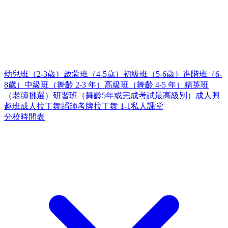
幼兒班（2-3歲）
啟蒙班（4-5歲）
初級班（5-6歲）
進階班（6-
8歲）
中級班（舞齡 2-3 年）
高級班（舞齡 4-5 年）
精英班
（老師挑選）
研習班（舞齡5年或完成考試最高級別）
成人興
趣班
成人拉丁舞蹈師考牌
拉丁舞 1-1私人課堂
分校時間表