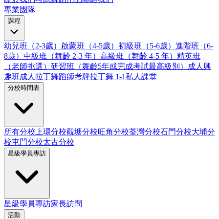
專業團隊
課程
幼兒班（2-3歲）
啟蒙班（4-5歲）
初級班（5-6歲）
進階班（6-
8歲）
中級班（舞齡 2-3 年）
高級班（舞齡 4-5 年）
精英班
（老師挑選）
研習班（舞齡5年或完成考試最高級別）
成人興
趣班
成人拉丁舞蹈師考牌
拉丁舞 1-1私人課堂
分校時間表
所有分校
上環分校
觀塘分校
旺角分校
荃灣分校
石門分校
大埔分
校
屯門分校
太古分校
星級學員專訪
星級學員專訪
家長訪問
活動